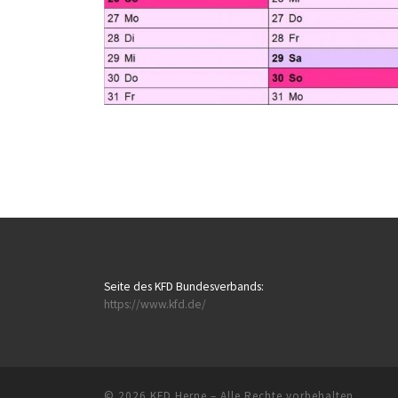
Seite des KFD Bundesverbands:
https://www.kfd.de/
© 2026
KFD Herne
– Alle Rechte vorbehalten