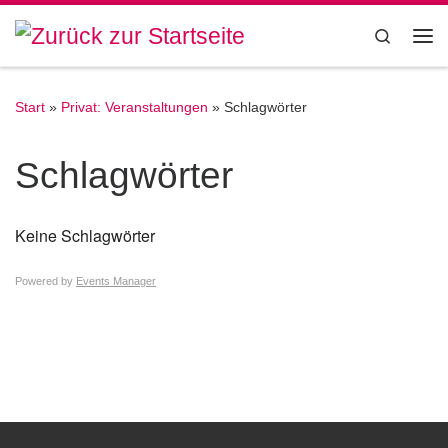
Zum Inhalt springen
Search
Me
Start
»
Privat: Veranstaltungen
»
Schlagwörter
Schlagwörter
Keine Schlagwörter
Powered by
Events Manager